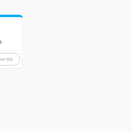
s.
en link