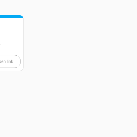
.
en link