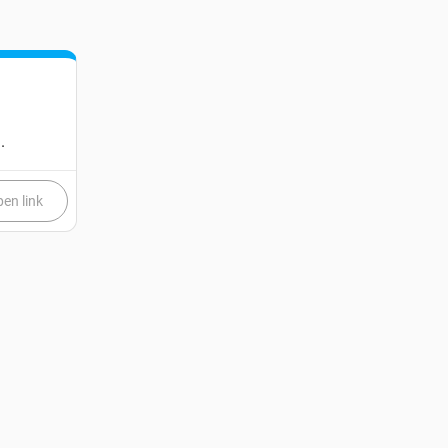
.
en link