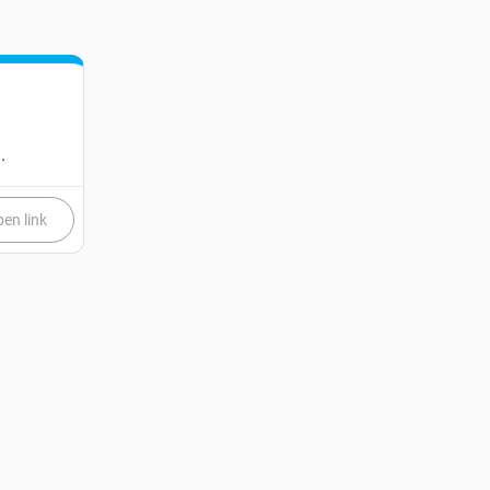
.
en link