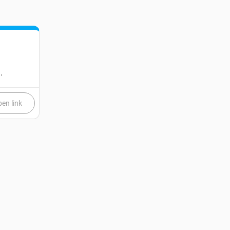
.
en link