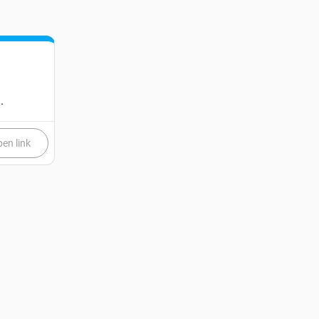
.
en link