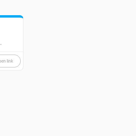
.
en link