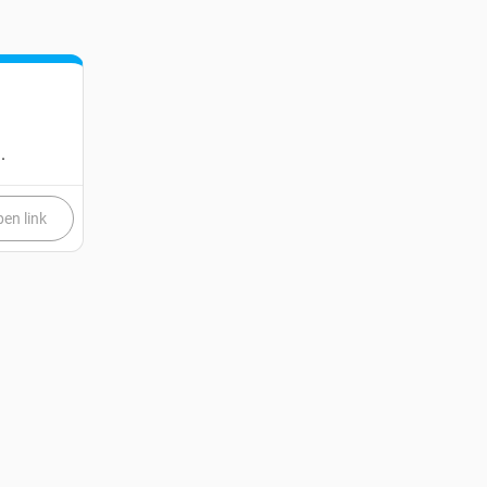
.
en link