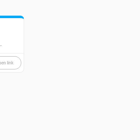
.
en link