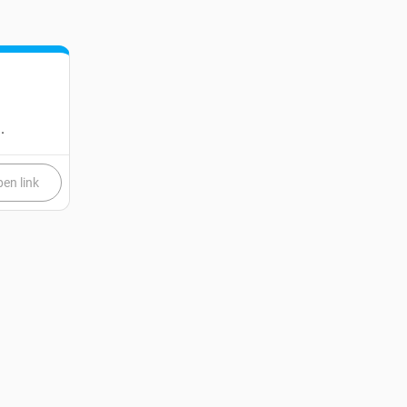
.
en link