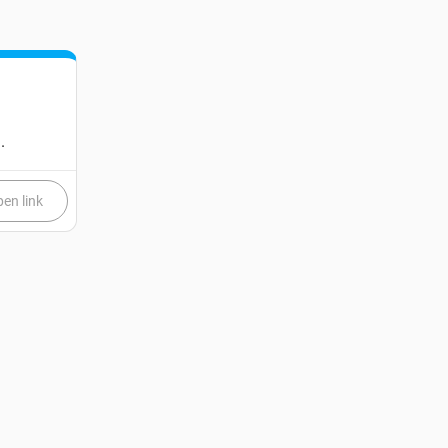
.
en link