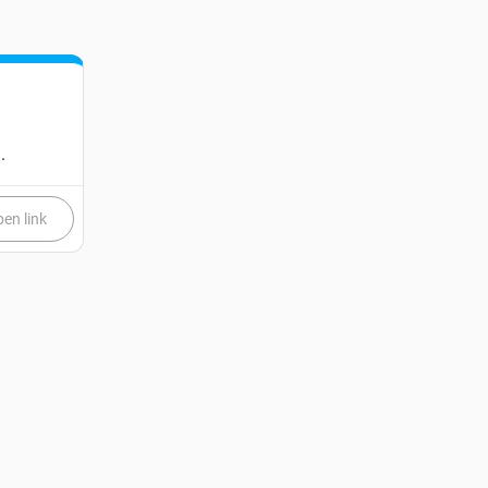
.
en link