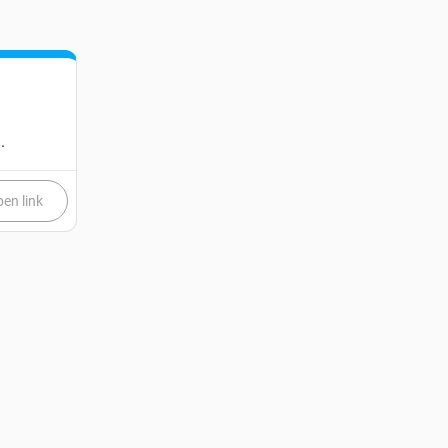
.
en link