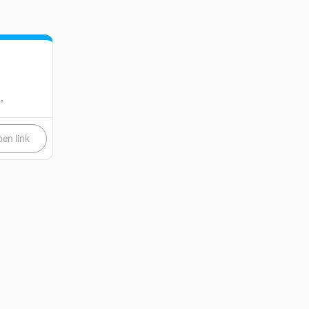
.
en link