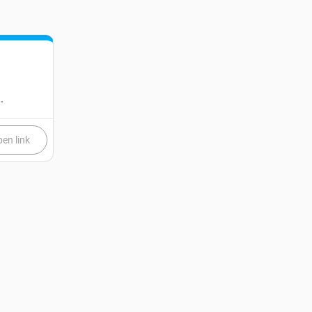
.
en link