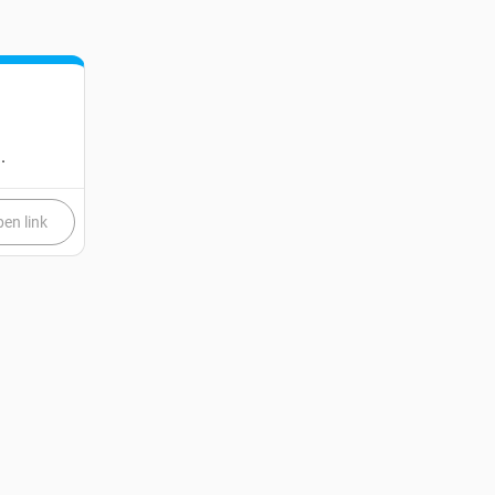
.
en link