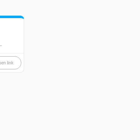
.
en link