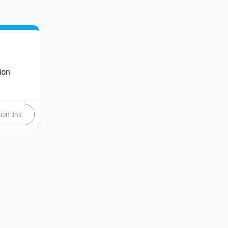
ion
en link