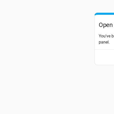
Open 
You've b
panel.